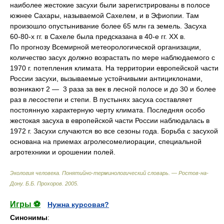
наиболее жестокие засухи были зарегистрированы в полосе
южнее Сахары, называемой Сахелем, и в Эфиопии. Там
произошло опустынивание более 65 млн га земель. Засуха
60‑80‑х гг. в Сахеле была предсказана в 40‑е гг. ХХ в.
По прогнозу Всемирной метеорологической организации,
количество засух должно возрастать по мере наблюдаемого с
1970 г. потепления климата. На территории европейской части
России засухи, вызываемые устойчивыми антициклонами,
возникают 2 — 3 раза за век в лесной полосе и до 30 и более
раз в лесостепи и степи. В пустынях засуха составляет
постоянную характерную черту климата. Последняя особо
жестокая засуха в европейской части России наблюдалась в
1972 г. Засухи случаются во все сезоны года. Борьба с засухой
основана на приемах агролесомелиорации, специальной
агротехники и орошении полей.
Экология человека. Понятийно-терминологический словарь. — Ростов-на-
Дону
.
Б.Б. Прохоров
.
2005
.
Игры ⚽
Нужна курсовая?
Синонимы
: