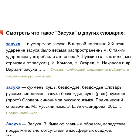
Смотреть что такое "Засуха" в других словарях:
засуха
— и устарелое засуха. В первой половине XIX века
ударение засуха было весьма распространенным. С таким
ударением употребляли это слово А. Пушкин («...как поля, мы
страждем от засухи»), И. Крылов, Н. Огарев, Н. Некрасов и др.
Вариант засуха… …
Словарь трудностей произношения и ударения в
современном русском языке
засуха
— сухмень, сушь, бездождие, бездождье Словарь
русских синонимов. засуха бездождье; сушь (разг.); сухмень
(прост.) Словарь синонимов русского языка. Практический
справочник. М.: Русский язык. З. Е. Александрова. 2011 …
Словарь синонимов
Засуха
— Засуха. З. бывают, главным образом, вследствие
продолжительногоотсутствия атмосферных осадков.