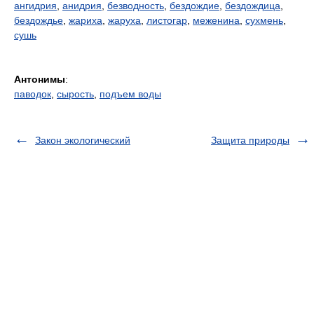
ангидрия
,
анидрия
,
безводность
,
бездождие
,
бездождица
,
бездождье
,
жариха
,
жаруха
,
листогар
,
меженина
,
сухмень
,
сушь
Антонимы
:
паводок
,
сырость
,
подъем воды
Закон экологический
Защита природы