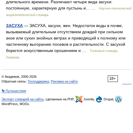
длительного времени. Различают четыре вида засухи:
постоянную, характерную для пустынь и… …
Научно-технический
энциклопедический словарь
ЗАСУХА
— ЗАСУХА, засухи, жен. Недостаток воды в почве,
вызываемый длительным отсутствием дождей при сильном
зное или сухих знойных ветрах и приводящий к полному или
частичному выгоранию посевов и растительности. С засухой
борются искусственным орошением и …
Толковый словарь
Ушакова
© Академик, 2000-2026
18+
Обратная связь:
Техподдержка
,
Реклама на сайте
👣 Путешествия
Экспорт словарей на сайты
, сделанные на PHP,
Joomla,
Drupal,
WordPress, MODx.